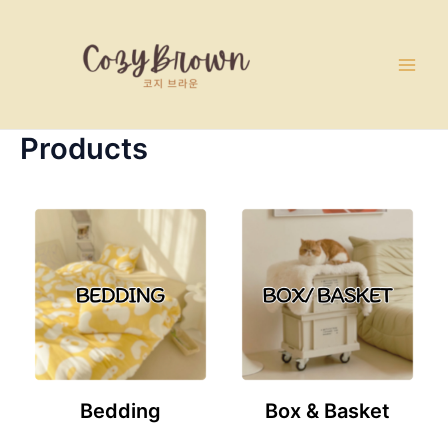
Skip
Main
to
Men
content
Products
Bedding
Box & Basket