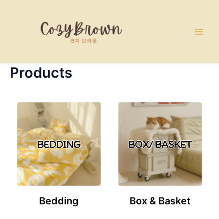
Skip
Main
to
Men
content
Products
Bedding
Box & Basket