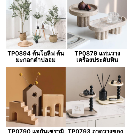
TP0894 ต้นโอลีฟ ต้น
TP0879 แท่นวาง
มะกอกดำปลอม
เครื่องประดับหิน
TP0790 แจกันเซรามิ
TP0793 ถาดวางของ