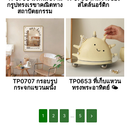
กรูปทรงเรขาคณิตทาง
สไตล์นอร์ดิก
สถาปัตยกรรม
TP0707 กรอบรูป
TP0653 ที่เก็บแหวน
กระจกแขวนผนัง
ทรงพระอาทิตย์ 🌤
1
2
3
...
5