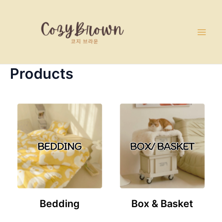
Skip
Main
to
Men
content
Products
Bedding
Box & Basket