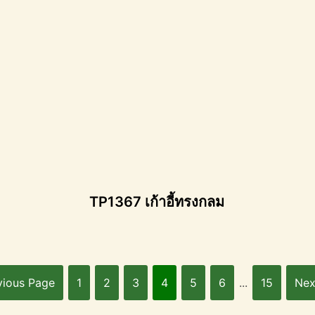
TP1367 เก้าอี้ทรงกลม
vious Page
1
2
3
4
5
6
...
15
Nex