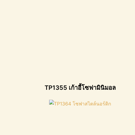
TP1355 เก้าอี้โซฟามินิมอล