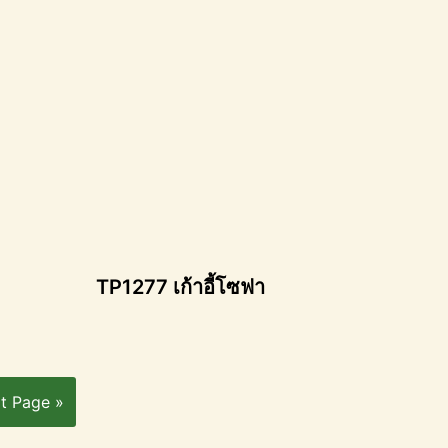
TP1277 เก้าอี้โซฟา
t Page »