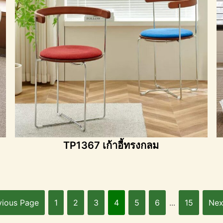
TP1367 เก้าอี้ทรงกลม
vious Page
1
2
3
4
5
6
...
15
Nex