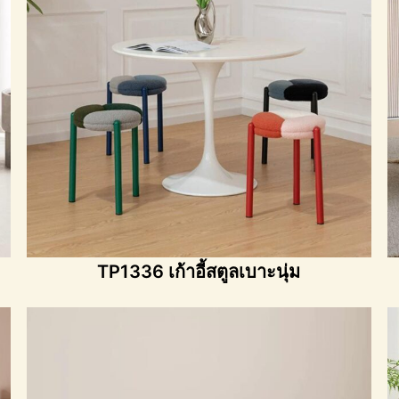
TP1336 เก้าอี้สตูลเบาะนุ่ม