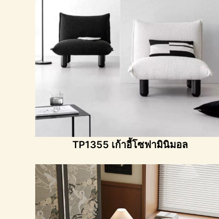
TP1355 เก้าอี้โซฟามินิมอล