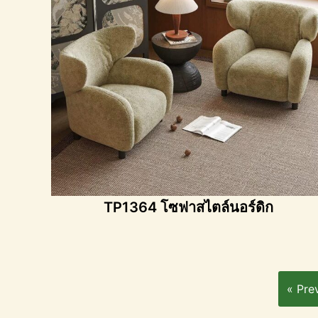
TP1364 โซฟาสไตล์นอร์ดิก
« Pre