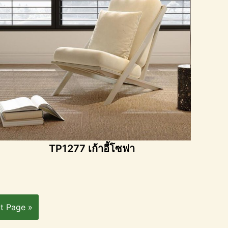
TP1277 เก้าอี้โซฟา
t Page »