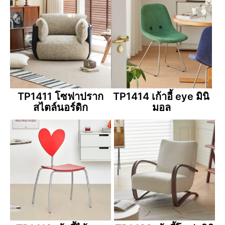
TP1411 โซฟาปราก
TP1414 เก้าอี้ eye มินิ
สไตล์นอร์ดิก
มอล