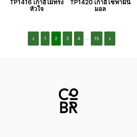
TP1416 เก้าอี้ไม้ทรง
TP1420 เก้าอี้โซฟามินิ
หัวใจ
มอล
1
2
3
4
...
15