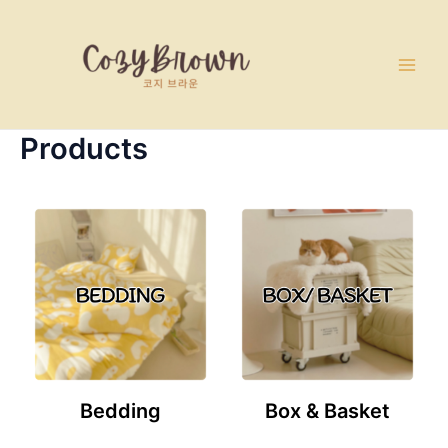
Skip
Main
to
Men
content
Products
Bedding
Box & Basket