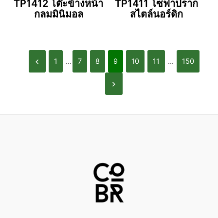
TP1412 โต๊ะข้างหน้า
TP1411 โซฟาปราก
กลมมินิมอล
สไตล์นอร์ดิก
1
...
7
8
9
10
11
...
150