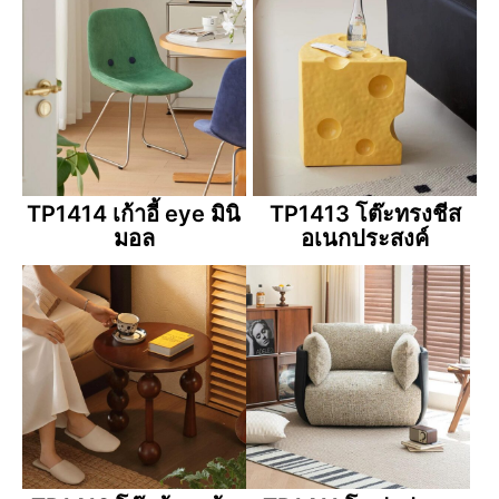
TP1414 เก้าอี้ eye มินิ
TP1413 โต๊ะทรงชีส
มอล
อเนกประสงค์