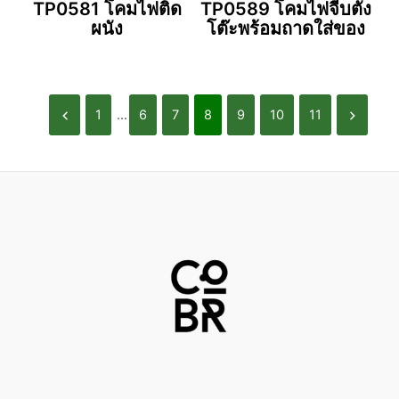
TP0581 โคมไฟติด
TP0589 โคมไฟจีบตั้ง
ผนัง
โต๊ะพร้อมถาดใส่ของ
1
...
6
7
8
9
10
11