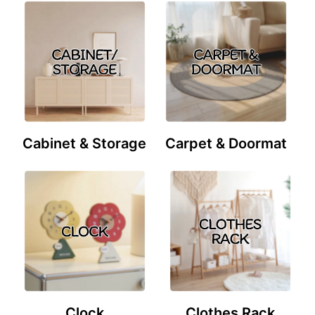
Cabinet & Storage
Carpet & Doormat
Clock
Clothes Rack