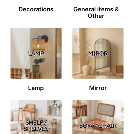
Decorations
General items &
Other
Lamp
Mirror