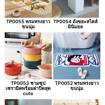
TP0055 พรมทรงยาว
TP0054 ถังขยะสไตล์
ขนนุ่ม
มินิมอล
TP0053 ชามซุป
TP0052 พรมทรงยาว
เซรามิคพร้อมฝาปิดสุด
ขนนุ่ม
cute