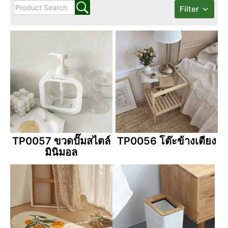
Filter
TP0057 ขวดปั๊มสไตล์
TP0056 โต๊ะข้างเตียง
มินิมอล