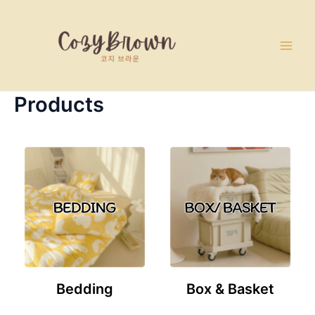
Skip
Main
to
Men
content
Products
Bedding
Box & Basket