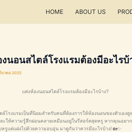
HOME
ABOUT US
PRO
้องนอนสไตล์โรงแรมต้องมีอะไรบ้
มีนาคม 2025
ล์โรงแรมเป็นที่นิยมสำหรับคนที่ต้องการให้ห้องนอนของตัวเองดู
ะให้ความรู้สึกผ่อนคลายเหมือนอยู่ในรีสอร์ตสุดหรู หากคุณอยาก
ยบหรูแต่แฝงไปด้วยความอบอุ่น มาดูกันว่าควรมีอะไรบ้าง! 🏡✨