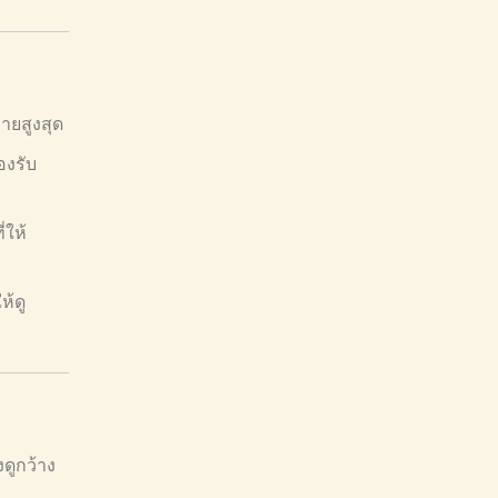
ายสูงสุด
องรับ
ี่ให้
ห้ดู
งดูกว้าง