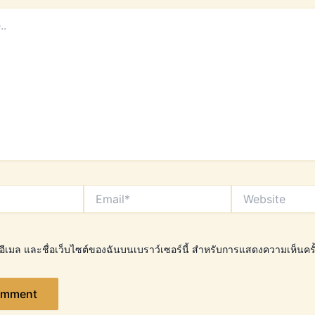
Email*
Website
อ, อีเมล และชื่อเว็บไซต์ของฉันบนเบราว์เซอร์นี้ สำหรับการแสดงความเห็นครั