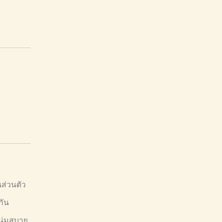
นส่วนตัว
กัน
สนุ่มสบาย