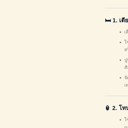
🛏️
1. เตี
เ
ใ
ส
ป
ส
จ
เ
🏮
2. โทน
ใ
แ