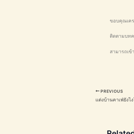
ขอบคุณเคร
ติดตามบทควา
สามารถเข้าม
PREVIOUS
แต่งบ้านคาเฟ่ยังไง
Relate