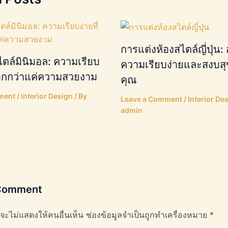
การแต่งห้องสไตล์ญี่ปุ่น: 
ไตล์มินิมอล: ความเรียบ
ความเรียบง่ายและสงบส
้มากกว่าแค่ความสวยงาม
คุณ
ment
/
Interior Design
/ By
Leave a Comment
/
Interior De
admin
 Comment
จะไม่แสดงให้คนอื่นเห็น
ช่องข้อมูลจำเป็นถูกทำเครื่องหมาย
*