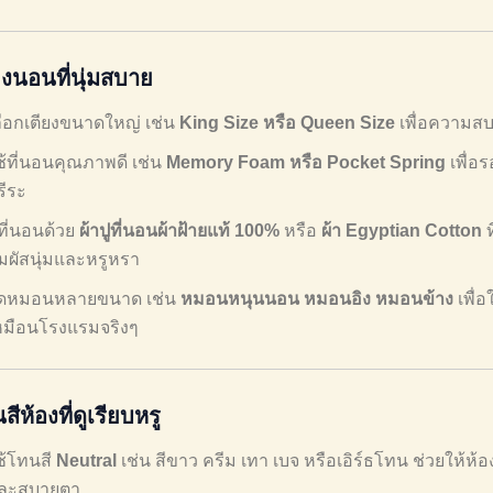
ยงนอนที่นุ่มสบาย
ลือกเตียงขนาดใหญ่ เช่น
King Size หรือ Queen Size
เพื่อความสบ
ช้ที่นอนคุณภาพดี เช่น
Memory Foam หรือ Pocket Spring
เพื่อร
รีระ
ูที่นอนด้วย
ผ้าปูที่นอนผ้าฝ้ายแท้ 100%
หรือ
ผ้า Egyptian Cotton
ท
ัมผัสนุ่มและหรูหรา
ัดหมอนหลายขนาด เช่น
หมอนหนุนนอน หมอนอิง หมอนข้าง
เพื่อใ
หมือนโรงแรมจริงๆ
สีห้องที่ดูเรียบหรู
ช้โทนสี
Neutral
เช่น สีขาว ครีม เทา เบจ หรือเอิร์ธโทน ช่วยให้ห้อ
ละสบายตา