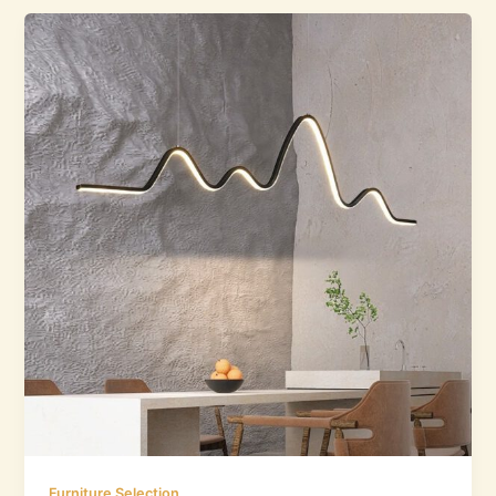
Furniture Selection