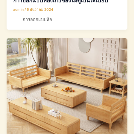
การออกแบบห้องเก็บของให้ดูเป็นระเบียบ
admin
/
6 ธันวาคม 2024
การออกแบบห้อ