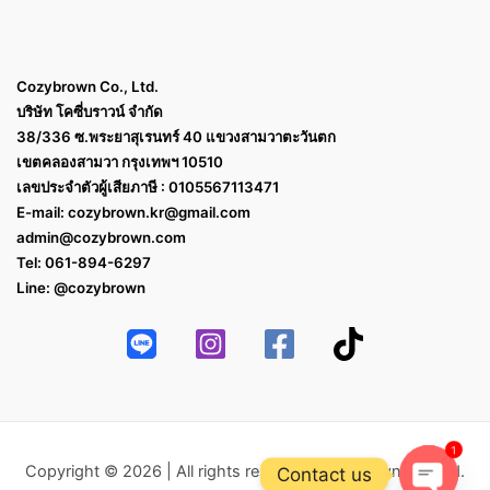
Cozybrown Co., Ltd.
บริษัท โคซี่บราวน์ จำกัด
38/336 ซ.พระยาสุเรนทร์ 40 แขวงสามวาตะวันตก
เขตคลองสามวา กรุงเทพฯ 10510
เลขประจำตัวผู้เสียภาษี : 0105567113471
E-mail:
cozybrown.kr@gmail.com
admin@cozybrown.com
Tel: 061-894-6297
Line: @cozybrown
1
Copyright © 2026 | All rights reserved Cozybrown Co.,Ltd.
Contact us