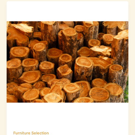
Furniture Selection