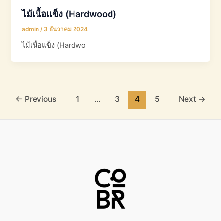
ไม้เนื้อแข็ง (Hardwood)
admin
/
3 ธันวาคม 2024
ไม้เนื้อแข็ง (Hardwo
←
Previous
1
…
3
4
5
Next
→