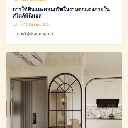
การใช้หินและคอนกรีตในงานตกแต่งภายใน
สไตล์มินิมอล
admin
/
6 ธันวาคม 2024
การใช้หินและคอนก