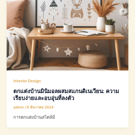
Interior Design
ตกแต่งบ้านมินิมอลผสมสแกนดิเนเวียน: ความ
เรียบง่ายและอบอุ่นที่ลงตัว
admin
/
6 ธันวาคม 2024
การตกแต่งบ้านสไตล์มิ