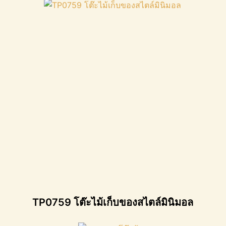
TP0759 โต๊ะไม้เก็บของสไตล์มินิมอล