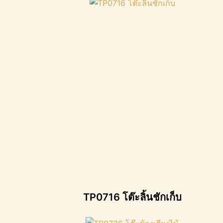
TP0716 โต๊ะลิ้นชักเก็บ