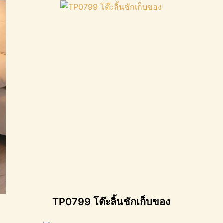
TP0799 โต๊ะลิ้นชักเก็บของ