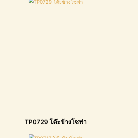
TP0729 โต๊ะข้างโซฟา