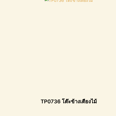
TP0736 โต๊ะข้างเตียงไม้