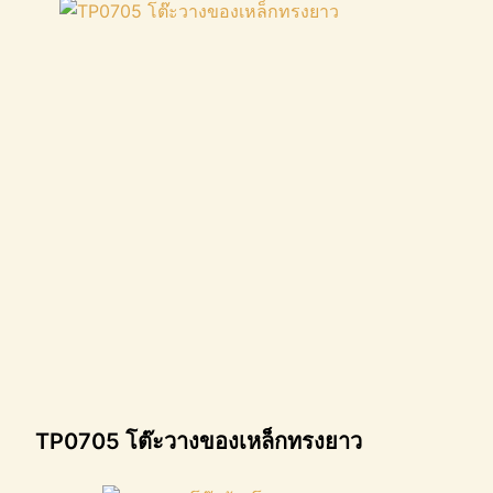
TP0705 โต๊ะวางของเหล็กทรงยาว