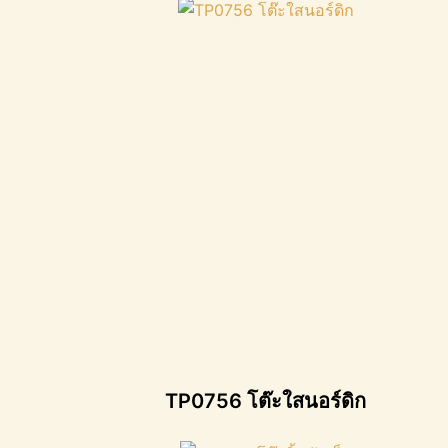
TP0756 โต๊ะใสนอร์ดิก