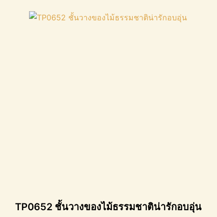
TP0652 ชั้นวางของไม้ธรรมชาติน่ารักอบอุ่น