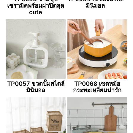
เซรามิคพร้อมฝาปิดสุด
มินิมอล
cute
TP0057 ขวดปั๊มสไตล์
TP0068 เซตหม้อ
มินิมอล
กระทะเหลี่ยมน่ารัก