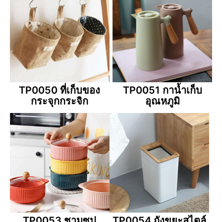
TP0050 ที่เก็บของ
TP0051 กาน้ำเก็บ
กระจุกกระจิก
อุณหภูมิ
TP0053 ชามซุป
TP0054 ถังขยะสไตล์