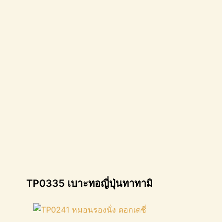
TP0335 เบาะทอญี่ปุ่นทาทามิ