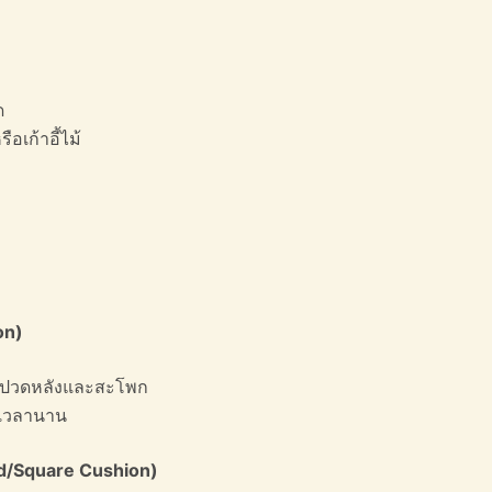
ด
อเก้าอี้ไม้
on)
รปวดหลังและสะโพก
็นเวลานาน
/Square Cushion)