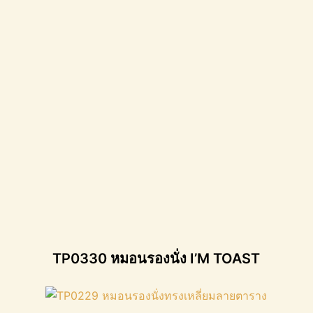
TP0330 หมอนรองนั่ง I’M TOAST