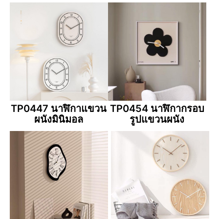
TP0447 นาฬิกาแขวน
TP0454 นาฬิกากรอบ
ผนังมินิมอล
รูปแขวนผนัง