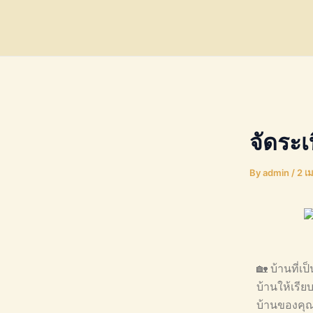
Skip
Post
to
navigation
content
จัดระเ
By
admin
/
2 เ
🏡 บ้านที่เ
บ้านให้เรียบ
บ้านของคุณด