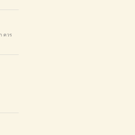
รก ควร