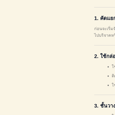
1.
คัดแยก
ก่อนจะเริ่ม
ไปบริจาคหร
2.
ใช้กล่
ใ
ต
ใ
3.
ชั้นวา