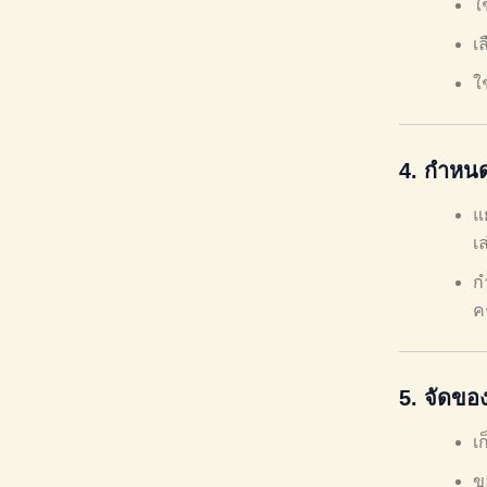
ใ
เ
ใ
4.
กำหนดท
แ
เล
ก
ค
5.
จัดขอ
เ
ข