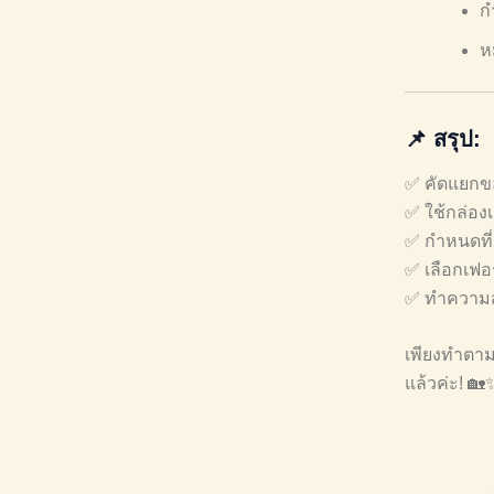
ก
ห
📌
สรุป:
✅ คัดแยกขอ
✅ ใช้กล่องเ
✅ กำหนดที่
✅ เลือกเฟอร์
✅ ทำความส
เพียงทำตามเ
แล้วค่ะ! 🏡