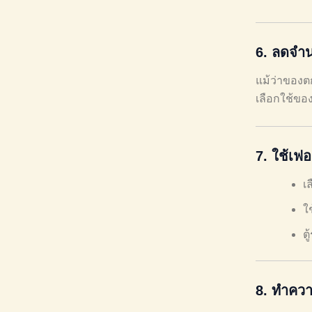
6.
ลดจำน
แม้ว่าของต
เลือกใช้ขอ
7.
ใช้เฟอร
เล
ใ
ต
8.
ทำควา