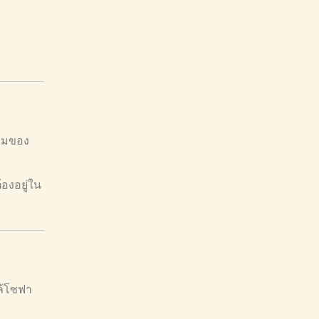
มุมของ
องอยู่ใน
กล้โซฟา