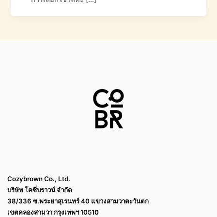
Cozybrown Co., Ltd.
บริษัท โคซี่บราวน์ จำกัด
38/336 ซ.พระยาสุเรนทร์ 40 แขวงสามวาตะวันตก
เขตคลองสามวา กรุงเทพฯ 10510