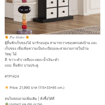
𝑃𝑟𝑒 𝑂𝑟𝑑𝑒𝑟
ตู้ลิ้นชักเก็บของไม้ น่ารักอบอุ่น สามารถวางของตกแต่งบ้าน และ
เก็บของ เพื่อเพิ่มความเป็นระเบียบและสวยงามภายในบ้าน
วัสดุ: ไม้
สี: ขาว+ดำ/ เหลือง+แดง+น้ำเงิน+ดำ
แบบ: ลิ้นชัก/ บานประตู
#TP1424
Price: 21,990 บาท (115*33*95 cm.)
สนใจสอบถามเพิ่มเติม | สั่งซื้อได้ที่
contact via dm or bio