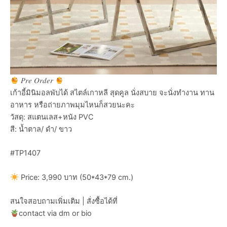
𝑃𝑟𝑒 𝑂𝑟𝑑𝑒𝑟
เก้าอี้มินิมอลพับได้ สไตล์เกาหลี สุดคูล นั่งสบาย จะนั่งทำงาน ทาน
อาหาร หรือถ่ายภาพมุมไหนก็สวยนะคะ
วัสดุ: สแตนเลส+หนัง PVC
สี: น้ำตาล/ ดำ/ ขาว
#TP1407
Price: 3,990 บาท (50*43*79 cm.)
สนใจสอบถามเพิ่มเติม | สั่งซื้อได้ที่
contact via dm or bio