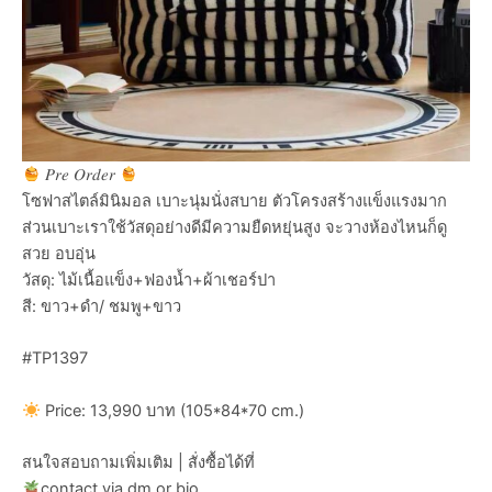
𝑃𝑟𝑒 𝑂𝑟𝑑𝑒𝑟
โซฟาสไตล์มินิมอล เบาะนุ่มนั่งสบาย ตัวโครงสร้างแข็งแรงมาก
ส่วนเบาะเราใช้วัสดุอย่างดีมีความยืดหยุ่นสูง จะวางห้องไหนก็ดู
สวย อบอุ่น
วัสดุ: ไม้เนื้อแข็ง+ฟองน้ำ+ผ้าเชอร์ปา
สี: ขาว+ดำ/ ชมพู+ขาว
#TP1397
Price: 13,990 บาท (105*84*70 cm.)
สนใจสอบถามเพิ่มเติม | สั่งซื้อได้ที่
contact via dm or bio