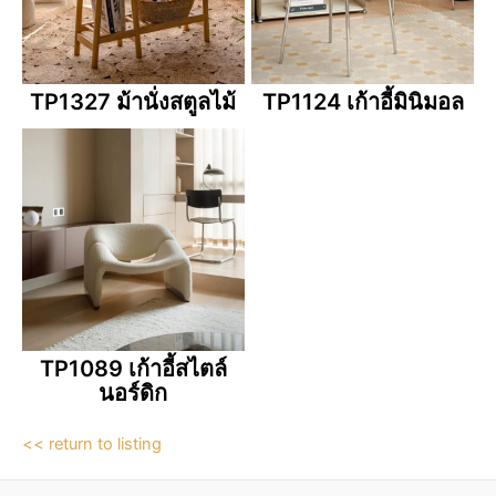
TP1327 ม้านั่งสตูลไม้
TP1124 เก้าอี้มินิมอล
TP1089 เก้าอี้สไตล์
นอร์ดิก
<< return to listing