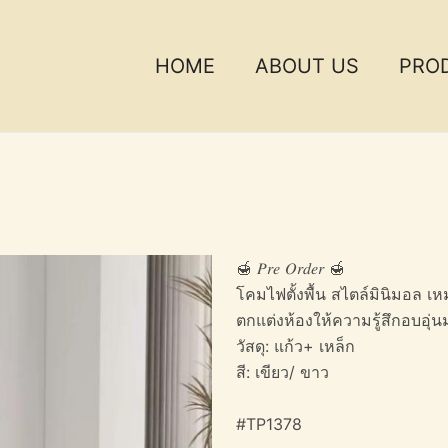
HOME
ABOUT US
PRO
🍯 𝑃𝑟𝑒 𝑂𝑟𝑑𝑒𝑟 🍯
โคมไฟตั้งพื้น สไตล์มินิมอล เ
ตกแต่งห้องให้ความรู้สึกอบอุ่
วัสดุ: แก้ว+ เหล็ก
สี: เขียว/ ขาว
#TP1378