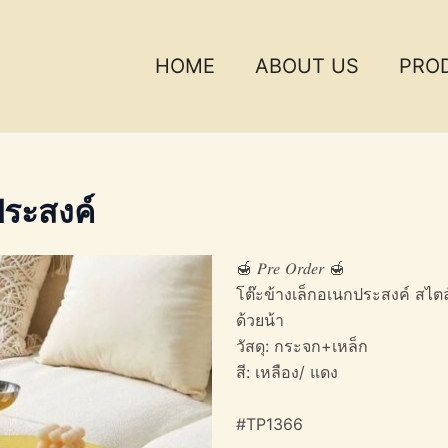
HOME
ABOUT US
PRO
ประสงค์
🍯 𝑃𝑟𝑒 𝑂𝑟𝑑𝑒𝑟 🍯
โต๊ะข้างเล็กอเนกประสงค์ สไต
ด้วยน้า
วัสดุ: กระจก+เหล็ก
สี: เหลือง/ แดง
#TP1366