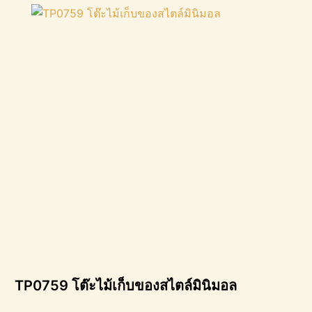
TP0759 โต๊ะไม้เก็บของสไตล์มินิมอล