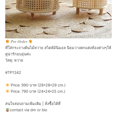
𝑃𝑟𝑒 𝑂𝑟𝑑𝑒𝑟
ที่ใส่กระถางต้นไม้หวาย สไตล์มินิมอล นิยมวางตกแต่งห้องต่างๆให้
ดูน่ารักอบอุ่นค่ะ
วัสดุ: หวาย
#TP1342
Price: 990 บาท (28*28*29 cm.)
Price: 790 บาท (24*24*25 cm.)
สนใจสอบถามเพิ่มเติม | สั่งซื้อได้ที่
contact via dm or bio