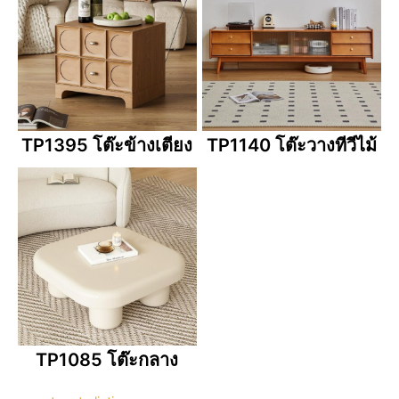
TP1395 โต๊ะข้างเตียง
TP1140 โต๊ะวางทีวีไม้
TP1085 โต๊ะกลาง