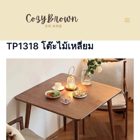
Skip
Main
to
Men
content
TP1318 โต๊ะไม้เหลี่ยม