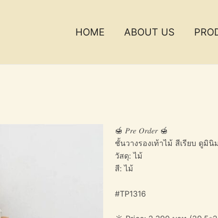
HOME
ABOUT US
PRO
🍯 𝑃𝑟𝑒 𝑂𝑟𝑑𝑒𝑟 🍯
ชั้นวางรองเท้าไม้ สีเรียบ ดู
วัสดุ: ไม้
สี: ไม้
#TP1316