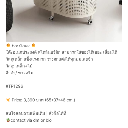
𝑃𝑟𝑒 𝑂𝑟𝑑𝑒𝑟
โต๊ะอเนกประสงค์ สไตล์นอร์ดิก สามารถใส่ของได้เยอะ เลื่อนได้
วัสดุเหล็ก แข็งแรงมาก วางตกแต่งได้ทุกมุมเลยจ้า
วัสดุ: เหล็ก+ไม้
สี: ดำ/ ขาวครีม
#TP1296
Price: 3,390 บาท (65*37*46 cm.)
สนใจสอบถามเพิ่มเติม | สั่งซื้อได้ที่
contact via dm or bio