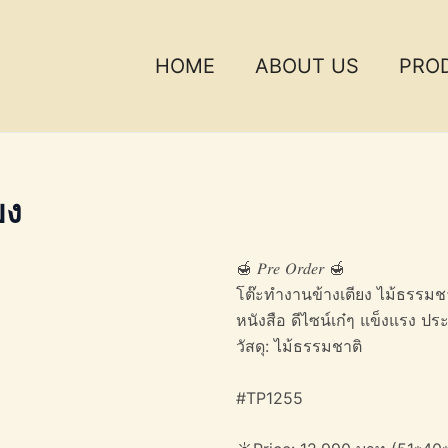
HOME
ABOUT US
PRO
ยง
🍯 𝑃𝑟𝑒 𝑂𝑟𝑑𝑒𝑟 🍯
โต๊ะทำงานข้างเตียง ไม้ธรรมชาต
หนังสือ ดีไซน์เก๋ๆ แข็งแรง
วัสดุ: ไม้ธรรมชาติ
#TP1255