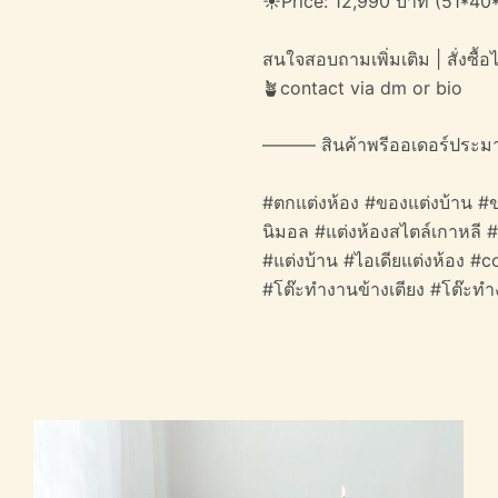
☀️Price: 12,990 บาท (51*40
สนใจสอบถามเพิ่มเติม | สั่งซื้อได
🪴contact via dm or bio
——— สินค้าพรีออเดอร์ประม
#ตกแต่งห้อง #ของแต่งบ้าน #ข
นิมอล #แต่งห้องสไตล์เกาหลี 
#แต่งบ้าน #ไอเดียแต่งห้อง 
#โต๊ะทำงานข้างเตียง #โต๊ะท