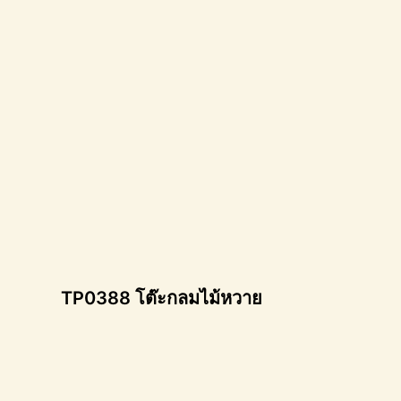
TP0388 โต๊ะกลมไม้หวาย