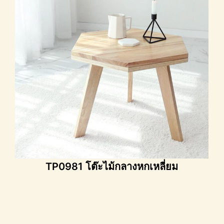
TP0981 โต๊ะไม้กลางหกเหลี่ยม