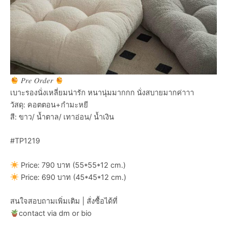
𝑃𝑟𝑒 𝑂𝑟𝑑𝑒𝑟
เบาะรองนั่งเหลี่ยมน่ารัก หนานุ่มมากกก นั่งสบายมากค่าาา
วัสดุ: คอตตอน+กำมะหยี
สี: ขาว/ น้ำตาล/ เทาอ่อน/ น้ำเงิน
#TP1219
Price: 790 บาท (55*55*12 cm.)
Price: 690 บาท (45*45*12 cm.)
สนใจสอบถามเพิ่มเติม | สั่งซื้อได้ที่
contact via dm or bio