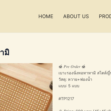
HOME
ABOUT US
PRO
ามิ
🍯 𝑃𝑟𝑒 𝑂𝑟𝑑𝑒𝑟 🍯
เบาะรองนั่งทอทาทามิ สไตล์ญี่ปุ
วัสดุ: หวาย+ฟองน้ำ
แบบ: 5 แบบ
#TP1217