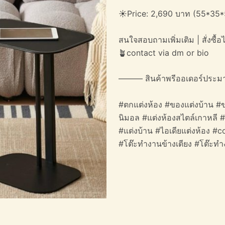
☀️Price: 2,690 บาท (55*35*
สนใจสอบถามเพิ่มเติม | สั่งซื้อได
🪴contact via dm or bio
——— สินค้าพรีออเดอร์ประม
#ตกแต่งห้อง #ของแต่งบ้าน #ข
นิมอล #แต่งห้องสไตล์เกาหลี 
#แต่งบ้าน #ไอเดียแต่งห้อง 
#โต๊ะทำงานข้างเตียง #โต๊ะท