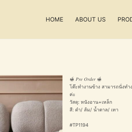
HOME
ABOUT US
PRO
🍯 𝑃𝑟𝑒 𝑂𝑟𝑑𝑒𝑟 🍯
โต๊ะทำงานข้าง สามารถนั่งทำงา
ค่ะ
วัสดุ: หนังอาน+เหล็ก
สี: ดำ/ ส้ม/ น้ำตาล/ เทา
#TP1194