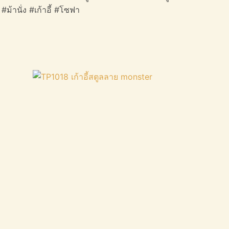
 #ม้านั่ง #เก้าอี้ #โซฟา