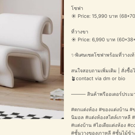
โซฟา
☀️ Price: 15,990 บาท (68*7
ที่วางขา
☀️ Price: 6,990 บาท (60*38
✨พิเศษเซตโซฟาพร้อมที่วางเท้
สนใจสอบถามเพิ่มเติม | สั่งซื้อได
🪴contact via dm or bio
——— สินค้าพรีออเดอร์ประม
#ตกแต่งห้อง #ของแต่งบ้าน #ข
นิมอล #แต่งห้องสไตล์เกาหลี 
#แต่งบ้าน #ไอเดียแต่งห้อง #c
#ชั้นวางของเกาหลี #ชั้นไม้ข้า