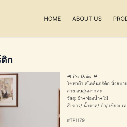
HOME
ABOUT US
PRO
ดิก
🍯 𝑃𝑟𝑒 𝑂𝑟𝑑𝑒𝑟 🍯
โซฟาผ้า สไตล์นอร์ดิก นั่งสบ
สวย อบอุ่นมากค่ะ
วัสดุ: ผ้า+ฟองน้ำ+ไม้
สี: ขาว/ น้ำตาล/ ดำ/ เขียว/ เ
#TP1179