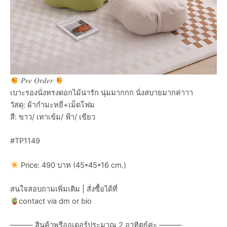
𝑃𝑟𝑒 𝑂𝑟𝑑𝑒𝑟
เบาะรองนั่งทรงดอกไม้น่ารัก นุ่มมากกก นั่งสบายมากค่าาา
วัสดุ: ผ้ากำมะหยี่+เม็ดโฟม
สี: ขาว/ เทาเข้ม/ ฟ้า/ เขียว
#TP1149
Price: 490 บาท (45*45*16 cm.)
สนใจสอบถามเพิ่มเติม | สั่งซื้อได้ที่
contact via dm or bio
——— สินค้าพรีออเดอร์ประมาณ 2 อาทิตย์ค่ะ ———