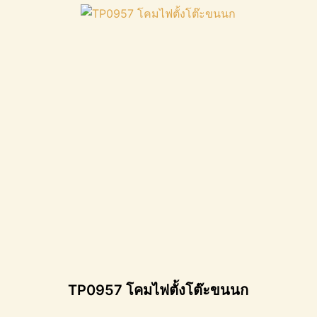
TP0957 โคมไฟตั้งโต๊ะขนนก