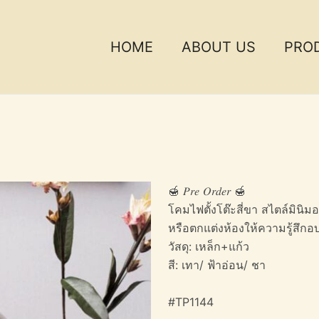
HOME
ABOUT US
PRO
🍯 𝑃𝑟𝑒 𝑂𝑟𝑑𝑒𝑟 🍯
โคมไฟตั้งโต๊ะสี่ขา สไตล์มินิ
หรือตกแต่งห้องให้ความรู้สึกอ
วัสดุ: เหล็ก+แก้ว
สี: เทา/ ฟ้าอ่อน/ ชา
#TP1144