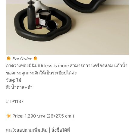
𝑃𝑟𝑒 𝑂𝑟𝑑𝑒𝑟
ถาดวางของมินิมอล less is more สามารถวางเครื่องหอม แก้วน้ำ
ของกระจุกกระจิกให้เป็นระเบียบได้ค่ะ
วัสดุ: ไม้
สี: น้ำตาล+ดำ
#TP1137
Price: 1,290 บาท (26*27.5 cm.)
สนใจสอบถามเพิ่มเติม | สั่งซื้อได้ที่