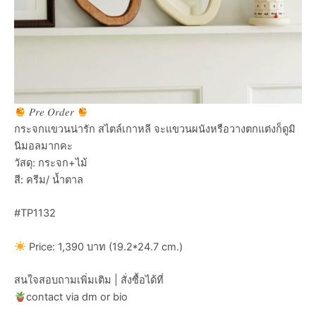
𝑃𝑟𝑒 𝑂𝑟𝑑𝑒𝑟
กระจกแขวนน่ารัก สไตล์เกาหลี จะแขวนผนังหรือวางตกแต่งก็ดูมิ
นิมอลมากคะ
วัสดุ: กระจก+ไม้
สี: ครีม/ น้ำตาล
#TP1132
Price: 1,390 บาท (19.2*24.7 cm.)
สนใจสอบถามเพิ่มเติม | สั่งซื้อได้ที่
contact via dm or bio