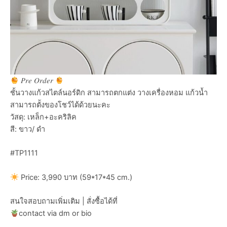
𝑃𝑟𝑒 𝑂𝑟𝑑𝑒𝑟
ชั้นวางแก้วสไตล์นอร์ดิก สามารถตกแต่ง วางเครื่องหอม แก้วน้ำ
สามารถตัังของโชว์ได้ด้วยนะคะ
วัสดุ: เหล็ก+อะคริลิค
สี: ขาว/ ดำ
#TP1111
Price: 3,990 บาท (59*17*45 cm.)
สนใจสอบถามเพิ่มเติม | สั่งซื้อได้ที่
contact via dm or bio