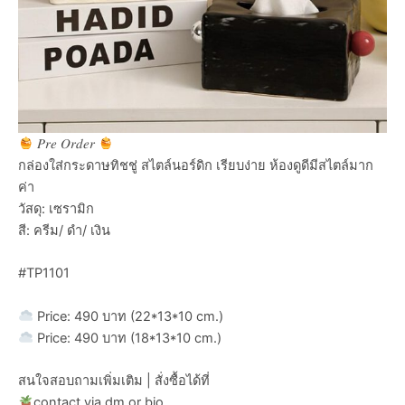
𝑃𝑟𝑒 𝑂𝑟𝑑𝑒𝑟
กล่องใส่กระดาษทิชชู่ สไตล์นอร์ดิก เรียบง่าย ห้องดูดีมีสไตล์มาก
ค่า
วัสดุ: เซรามิก
สี: ครีม/ ดำ/ เงิน
#TP1101
Price: 490 บาท (22*13*10 cm.)
Price: 490 บาท (18*13*10 cm.)
สนใจสอบถามเพิ่มเติม | สั่งซื้อได้ที่
contact via dm or bio