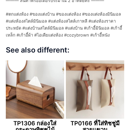
——— สินค้าพรีออเดอร์ประมาณ 2 อาทิตย์ค่ะ ———
#ตกแต่งห้อง #ของแต่งบ้าน #ของแต่งห้อง #ของแต่งห้องมินิมอล
#แต่งห้องสไตล์มินิมอล #แต่งห้องสไตล์เกาหลี #แต่งห้องราคา
ประหยัด #แต่งบ้านสไตล์มินิมอล #แต่งบ้าน #เก้าอี้มินิมอล #เก้าอี้
เหล็ก #เก้าอี้ผ้า #ไอเดียแต่งห้อง #cozybrown #เก้าอี้หนัง
See also different:
TP1306 กล่องใส่
TP0166 ที่ใส่ทิชชู่มี
กระดาษทิชชูไม้
สายแขวน