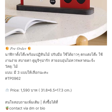
𝑃𝑟𝑒 𝑂𝑟𝑑𝑒𝑟
นาฬิกาตั้งโต๊ะพร้อมปฏิทินไม้ ปรับมือ ใช้ได้ยาวๆ ตกแต่งโต๊ะ ใช้
งานง่าย สบายตา ดูมูจิๆน่ารัก สายอบอุ่นไม่ควรพลาดนะจ้ะ
วัสดุ: ไม้
แบบ: มี 3 แบบให้เลือกนะคะ
#TP0962
Price: 1,590 บาท ( 31.8*6.5*17.3 cm.)
สนใจสอบถามเพิ่มเติม | สั่งซื้อได้ที่
contact via dm or bio