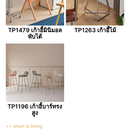
TP1479 เก้าอี้มินิมอล
TP1263 เก้าอี้ไม้
พับได้
TP1196 เก้าอี้บาร์ทรง
สูง
<< return to listing