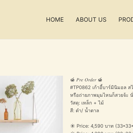
HOME
ABOUT US
PRO
🍯 𝑃𝑟𝑒 𝑂𝑟𝑑𝑒𝑟 🍯
#TP0862 เก้าอี้บาร์มินิมอล ส
หรือถ่ายภาพมุมไหนก็สวยจ้ะ น
วัสดุ: เหล็ก + ไม้
สี: ดำ/ น้ำตาล
☀️ Price: 4,590 บาท (33*33