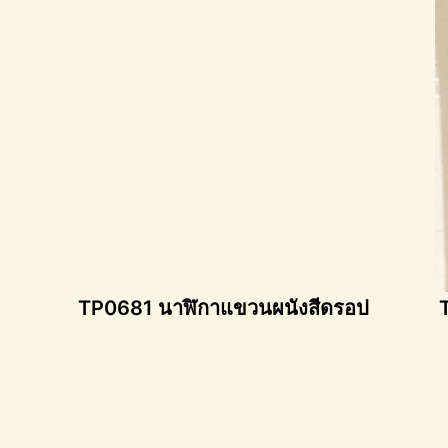
TP0681 นาฬิกาแขวนผนังสีดรอป