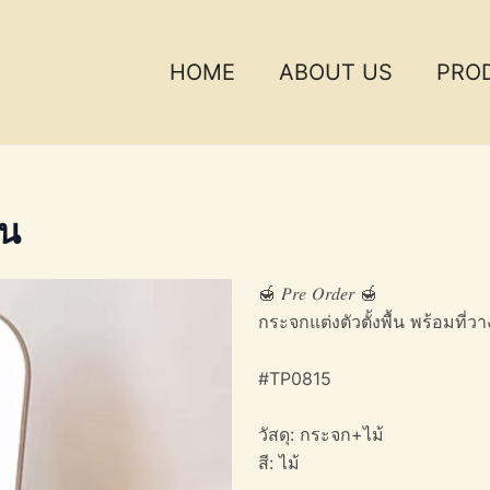
HOME
ABOUT US
PRO
้น
🍯 𝑃𝑟𝑒 𝑂𝑟𝑑𝑒𝑟 🍯
กระจกแต่งตัวตั้งพื้น พร้อมที่
#TP0815
วัสดุ: กระจก+ไม้
สี: ไม้