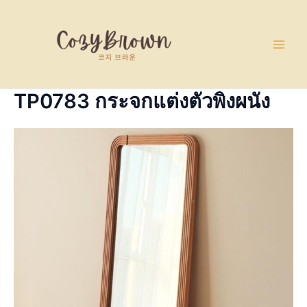
Skip
Main
to
Men
content
TP0783 กระจกแต่งตัวพิงผนัง