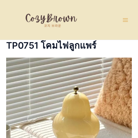
Skip
Main
to
Men
content
TP0751 โคมไฟลูกแพร์