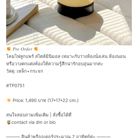
𝑃𝑟𝑒 𝑂𝑟𝑑𝑒𝑟
โคมไฟลูกแพร์ สไตล์มินิมอล เหมาะกับวางห้องนั่งเล่น ห้องนอน
หรือวางตกแต่งห้องให้ความรู้สึกน่ารักอบอุ่นมากค่ะ
วัสดุ: เหล็ก+กระจก
#TP0751
Price: 1,490 บาท (17*17*22 cm.)
สนใจสอบถามเพิ่มเติม | สั่งซื้อได้ที่
contact via dm or bio
——— สินค้าพรีออเดอร์ประมาณ 2 อาทิตย์ค่ะ ———