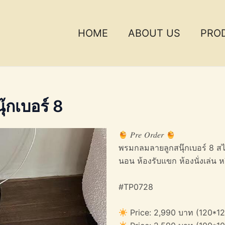
HOME
ABOUT US
PRO
กเบอร์ 8
𝑃𝑟𝑒 𝑂𝑟𝑑𝑒𝑟
พรมกลมลายลูกสนุ๊กเบอร์ 8 สไ
นอน ห้องรับแขก ห้องนั่งเล่น ห
#TP0728
Price: 2,990 บาท (120*12