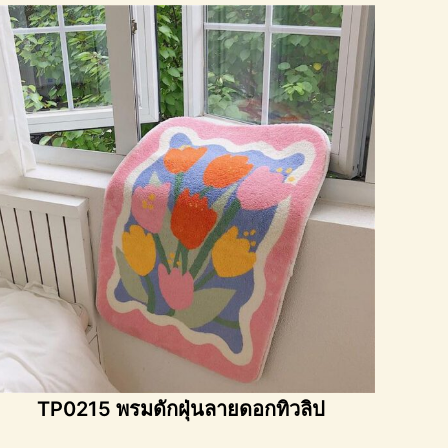
TP0215 พรมดักฝุ่นลายดอกทิวลิป