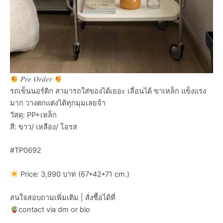
𝑃𝑟𝑒 𝑂𝑟𝑑𝑒𝑟
รถเข็นนอร์ดิก สามารถใส่ของได้เยอะ เลื่อนได้ ขาเหล็ก แข็งแรง
มาก วางตกแต่งได้ทุกมุมเลยจ้า
วัสดุ: PP+เหล็ก
สี: ขาว/ เหลือง/ โอรส
#TP0692
Price: 3,990 บาท (67*42*71 cm.)
สนใจสอบถามเพิ่มเติม | สั่งซื้อได้ที่
contact via dm or bio