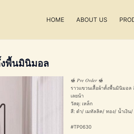
HOME
ABOUT US
PRO
งพื้นมินิมอล
🍯 𝑃𝑟𝑒 𝑂𝑟𝑑𝑒𝑟 🍯
ราวแขวนเสื้อผ้าตั้งพื้นมินิมอล
เลยน้า
วัสดุ: เหล็ก
สี: ดำ/ เมทัลลิค/ ทอง/ น้ำเงิน
#TP0630