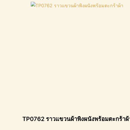
TP0762 ราวแขวนผ้าพิงผนังพร้อมตะกร้าผ้