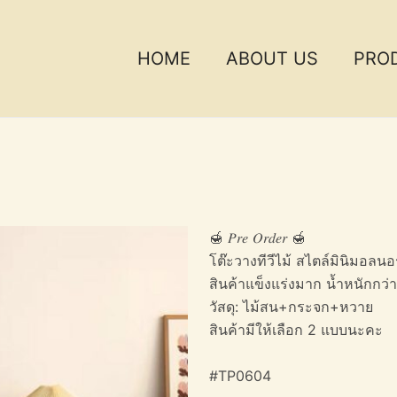
HOME
ABOUT US
PRO
🍯 𝑃𝑟𝑒 𝑂𝑟𝑑𝑒𝑟 🍯
โต๊ะวางทีวีไม้ สไตล์มินิมอลนอ
สินค้าแข็งแร่งมาก น้ำหนักกว่
วัสดุ: ไม้สน+กระจก+หวาย
สินค้ามีให้เลือก 2 แบบนะคะ
#TP0604